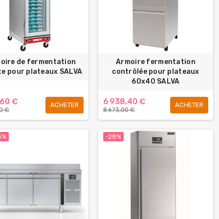
oire de fermentation
Armoire fermentation
te pour plateaux SALVA
contrôlée pour plateaux
60x40 SALVA
,60 €
6 938,40 €
ACHETER
ACHETER
00 €
8 673,00 €
5%
-28%