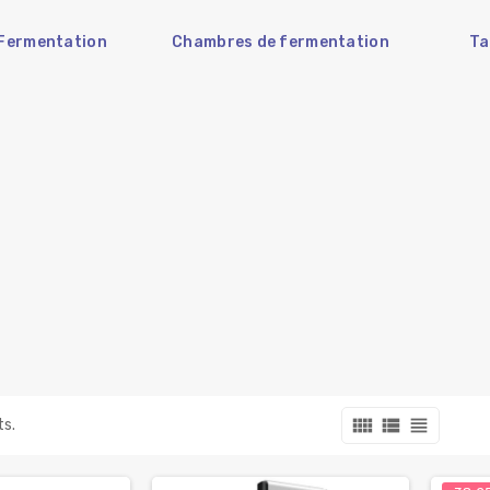
 Fermentation
Chambres de fermentation
Ta
view_comfy
view_list
view_headline
ts.