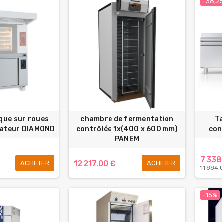
-38,2
ique sur roues
chambre de fermentation
T
cateur DIAMOND
contrôlée 1x(400 x 600 mm)
con
PANEM
7 338
12 217,00 €
ACHETER
ACHETER
11 884,
-15%