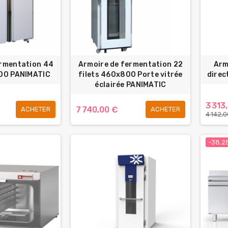
ermentation 44
Armoire de fermentation 22
Arm
800 PANIMATIC
filets 460x800 Porte vitrée
direc
éclairée PANIMATIC
3 313
7 740,00 €
ACHETER
ACHETER
4 142,
-38,2