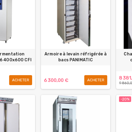
ermentation
Armoire à levain réfrigérée à
Cha
46 400x600 CFI
bacs PANIMATIC
8 381
6 300,00 €
ACHETER
ACHETER
9 860,
-20%