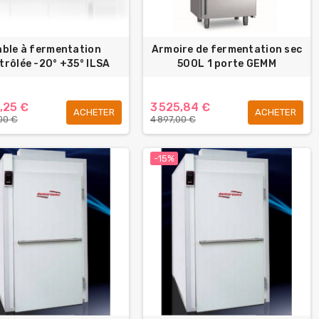
able à fermentation
Armoire de fermentation sec
trôlée -20° +35° ILSA
500L 1 porte GEMM
,25 €
3 525,84 €
ACHETER
ACHETER
00 €
4 897,00 €
-15%