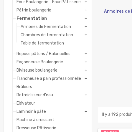
Four Boulangerie - Four Pâtisserie
add
Pétrin boulangerie
add
Armoires de
Fermentation
add
Armoires de Fermentation
add
Chambres de fermentation
add
Table de fermentation
Repose pâtons / Balancelles
add
Façonneuse Boulangerie
add
Diviseuse boulangerie
add
Trancheuse a pain professionnelle
add
Brûleurs
Refroidisseur d'eau
add
Elévateur
Laminoir à pâte
add
Il y a 192 produi
Machine à croissant
Dresseuse Pâtisserie