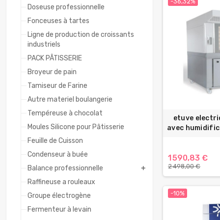
-36,32%
Doseuse professionnelle
Fonceuses à tartes
Ligne de production de croissants
industriels
PACK PÂTISSERIE
Broyeur de pain
Tamiseur de Farine
Autre materiel boulangerie
Tempéreuse à chocolat
etuve electr
Moules Silicone pour Pâtisserie
avec humidifi
Feuille de Cuisson
Condenseur à buée
1 590,83 €
2 498,00 €
Balance professionnelle
add
Raffineuse a rouleaux
-10%
Groupe électrogène
Fermenteur à levain