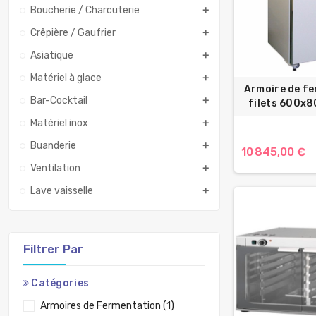
Boucherie / Charcuterie
add
Crêpière / Gaufrier
add
Asiatique
add
Matériel à glace
add
Armoire de f
Bar-Cocktail
add
filets 600x
Matériel inox
add
Buanderie
add
10 845,00 €
Ventilation
add
Lave vaisselle
add
Filtrer Par
Catégories
Armoires de Fermentation
(1)