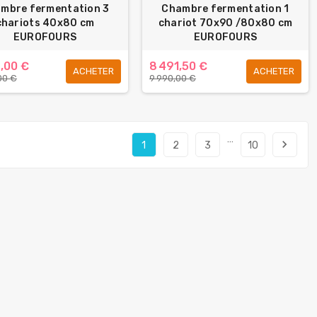
mbre fermentation 3
Chambre fermentation 1
chariots 40x80 cm
chariot 70x90 /80x80 cm
EUROFOURS
EUROFOURS
,00 €
8 491,50 €
ACHETER
ACHETER
00 €
9 990,00 €
…
navigate_next
1
2
3
10