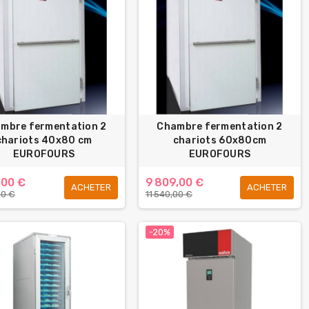
mbre fermentation 2
Chambre fermentation 2
chariots 40x80 cm
chariots 60x80cm
EUROFOURS
EUROFOURS
,00 €
9 809,00 €
ACHETER
ACHETER
00 €
11 540,00 €
-20%