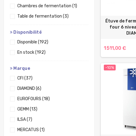
Chambres de fermentation
(1)
Table de fermentation
(3)
Étuve de fer
four 6 niv
Disponibilité
DIA
Disponible
(192)
1 511,00 €
En stock
(192)
-10%
Marque
CFI
(37)
DIAMOND
(6)
EUROFOURS
(18)
GEMM
(13)
ILSA
(7)
MERCATUS
(1)