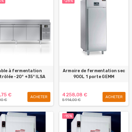
5%
-28%
able à fermentation
Armoire de fermentation sec
trôlée -20° +35° ILSA
900L 1 porte GEMM
,75 €
4 258,08 €
ACHETER
ACHETER
00 €
5 914,00 €
-15%