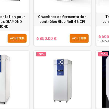
mentation pour
Chambres de fermentation
T
eaux DIAMOND
contrôlée Blue Roll 46 CFI
con
MOND
6 605
6 850,00 €
ACHETER
ACHETER
10 697,
-10%
-15%