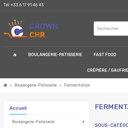
Tél:
+33 6 17 91 46 43
BOULANGERIE-PATISSERIE
FAST FOOD
home
CRÊPIÈRE / GAUFRI
Boulangerie-Patisserie
Fermentation
chevron_right
chevron_right
FERMENT
Accueil
Boulangerie-Patisserie
add
SOUS-CATÉGO