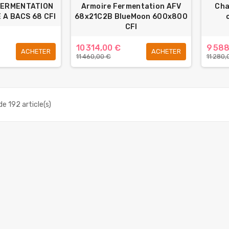
FERMENTATION
Armoire Fermentation AFV
Cha
 A BACS 68 CFI
68x21C2B BlueMoon 600x800
CFI
10 314,00 €
9 588
ACHETER
ACHETER
11 460,00 €
11 280,
e 192 article(s)