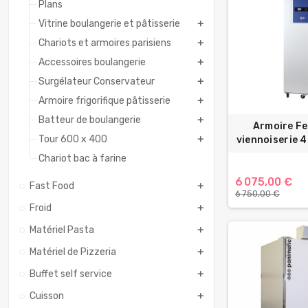
Plans
Vitrine boulangerie et pâtisserie
add
Chariots et armoires parisiens
add
Accessoires boulangerie
add
Surgélateur Conservateur
add
Armoire frigorifique pâtisserie
add
Batteur de boulangerie
add
Armoire F
Tour 600 x 400
viennoiserie 
add
Chariot bac à farine
6 075,00 €
Fast Food
add
6 750,00 €
Froid
add
Matériel Pasta
add
Matériel de Pizzeria
add
Buffet self service
add
Cuisson
add