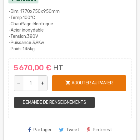
-Dim: 1770x750x950mm
-Temp:100°C
-Chauffage électrique
-Acier inoxydable
-Tension:380V
-Puissance:3,9Kw
-Poids:145kg
5 670,00 €
HT
shopping_cart
AJOUTER AU PANIER
remove
add
DEMANDE DE RENSEIGNEMENTS
Partager
Tweet
Pinterest