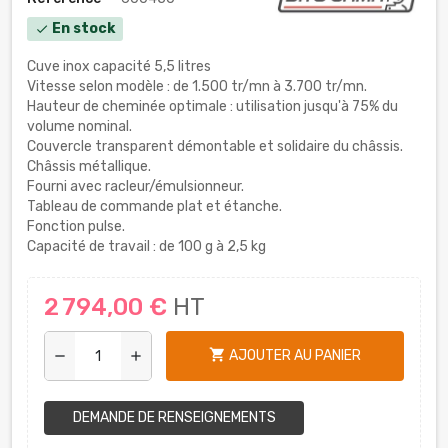
En stock
check
Cuve inox capacité 5,5 litres
Vitesse selon modèle : de 1.500 tr/mn à 3.700 tr/mn.
Hauteur de cheminée optimale : utilisation jusqu'à 75% du
volume nominal.
Couvercle transparent démontable et solidaire du châssis.
Châssis métallique.
Fourni avec racleur/émulsionneur.
Tableau de commande plat et étanche.
Fonction pulse.
Capacité de travail : de 100 g à 2,5 kg
2 794,00 €
HT
shopping_cart
AJOUTER AU PANIER
remove
add
DEMANDE DE RENSEIGNEMENTS