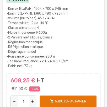
-Dim ext(LxPxH): 1504 x 700 x 945 mm
-Dim int (LxPxH): 1380 x 480 x 725 mm
-Volume (brut/net): 463 / 454 l
-Température: -24 à -14 °C
-Classe climatique: 4
-Fluide frigorigène: R600a
-2 Paniers métalliques, blancs
-Régulation mécanique
-Réfrigération statique
-Dégivrage manuel
-Puissance consommée: 230 W
-Tension/Fréquence: 220-240/50 V/Hz
-Poids net: 73 kg
608,25 €
HT
811,00 €
-25%
shopping_cart
AJOUTER AU PANIER
remove
add