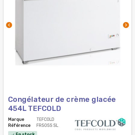
chevron_left
chevron_right
Congélateur de crème glacée
454L TEFCOLD
Marque
TEFCOLD
Référence
FR505S SL
En stock
check