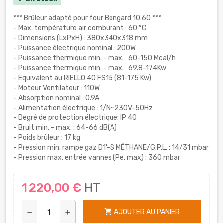
*** Brûleur adapté pour four Bongard 10.60 ***
- Max. température air comburant : 60 °C
- Dimensions (LxPxH) : 380x340x318 mm
- Puissance électrique nominal : 200W
- Puissance thermique min. - max. : 60-150 Mcal/h
- Puissance thermique min. - max. : 69.8-174Kw
- Equivalent au RIELLO 40 FS15 (81-175 Kw)
- Moteur Ventilateur : 110W
- Absorption nominal : 0.9A
- Alimentation électrique : 1/N~230V-50Hz
- Degré de protection électrique: IP 40
- Bruit min. - max. : 64-66 dB(A)
- Poids brûleur : 17 kg
- Pression min. rampe gaz D1'-S MÉTHANE/G.P.L. : 14/31 mbar
- Pression max. entrée vannes (Pe. max) : 360 mbar
1 220,00 €
HT
shopping_cart
AJOUTER AU PANIER
remove
add