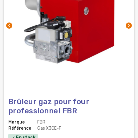
chevron_left
chevron_right
Brûleur gaz pour four
professionnel FBR
Marque
FBR
Référence
Gas X3CE-F
En stock
check