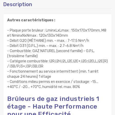
Description
Autres caractéristiques :
- Plaque porte bruleur : LminxLxLmax : 150x170x170mm, M8
et NminxNxNmax : 120x130x140mm
- Débit G20 (MÉTHANE) min. - max. : 7-17.5 Nm³/h
- Débit G31 (G.P.L.) min. - max. : 2.7-6.8 Nm³/h
- Combustible: GAZ NATUREL (second famille) - G.P.L.
(troisième famille)
- Catégorie combustible: I2R,I2H,I2L,I2E,I2E+,I2Er,I2ELL,I2E(R)
/ I3B/P,I3+,I3P,I3B,I3R
- Fonctionnement au service intermittent (min. 1 arrêt
chaque 24 heures) 1 étage
- Conditions milieu permis en exercice / stockage: -15...
+40°C / -20... +70°C, humidité rel. max. 80%
Brûleurs de gaz industriels 1
étage - Haute Performance
pour une Efficacité