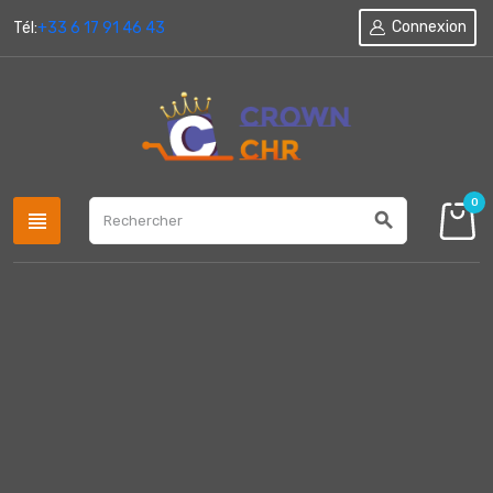
Connexion
Tél:
+33 6 17 91 46 43
0
view_headline
search