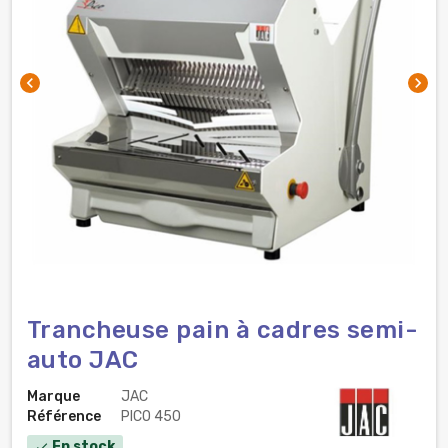
chevron_left
chevron_right
Trancheuse pain à cadres semi-
auto JAC
Marque
JAC
Référence
PICO 450
En stock
check