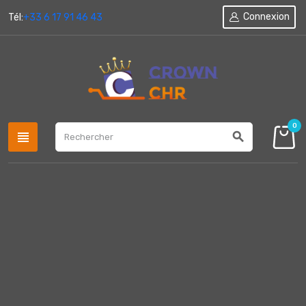
Connexion
Tél:
+33 6 17 91 46 43
0
view_headline
search