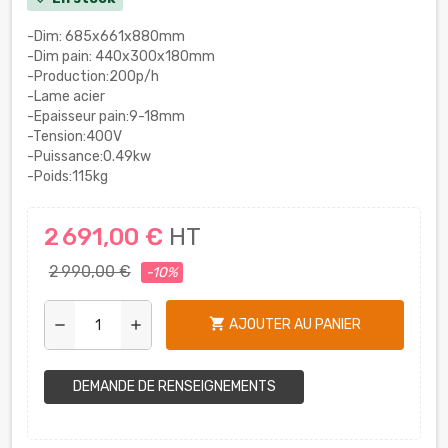
-Dim: 685x661x880mm
-Dim pain: 440x300x180mm
-Production:200p/h
-Lame acier
-Epaisseur pain:9-18mm
-Tension:400V
-Puissance:0.49kw
-Poids:115kg
2 691,00 €
HT
2 990,00 €
-10%
shopping_cart
AJOUTER AU PANIER
remove
add
DEMANDE DE RENSEIGNEMENTS