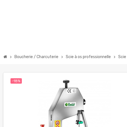
Boucherie / Charcuterie
Scie à os professionnelle
Scie
chevron_right
chevron_right
chevron_right
-18%