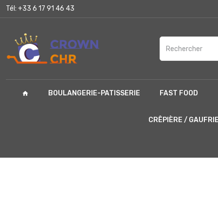
Tél:
+33 6 17 91 46 43
BOULANGERIE-PATISSERIE
FAST FOOD
home
CRÊPIÈRE / GAUFRI