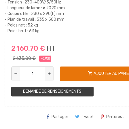
- Tension : 230-400V/3/50Hz
- Longueur de lame : ø 2020 mm
- Coupe utile : 230 x 290(h) mm
- Plan de travail : 535 x 500 mm
- Poids net : 52 kg
- Poids brut : 63 kg
2 160,70 €
HT
2 635,00 €
-18%
shopping_cart
AJOUTER AU PANI
remove
add
DEMANDE DE RENSEIGNEMENTS
Partager
Tweet
Pinterest