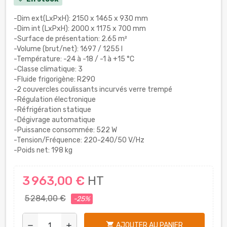
-Dim ext(LxPxH): 2150 x 1465 x 930 mm
-Dim int (LxPxH): 2000 x 1175 x 700 mm
-Surface de présentation: 2.65 m²
-Volume (brut/net): 1697 / 1255 l
-Température: -24 à -18 / -1 à +15 °C
-Classe climatique: 3
-Fluide frigorigène: R290
-2 couvercles coulissants incurvés verre trempé
-Régulation électronique
-Réfrigération statique
-Dégivrage automatique
-Puissance consommée: 522 W
-Tension/Fréquence: 220-240/50 V/Hz
-Poids net: 198 kg
3 963,00 €
HT
5 284,00 €
-25%
shopping_cart
AJOUTER AU PANIER
remove
add