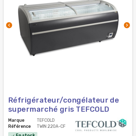
chevron_left
chevron_right
Réfrigérateur/congélateur de
supermarché gris TEFCOLD
Marque
TEFCOLD
Référence
TWIN 220A-CF
En stock
check