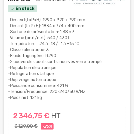
En stock
check
-Dim ext(LxPxH): 1990 x 920 x 790 mm
-Dim int (LxPxH): 1834 x 774 x 400 mm
-Surface de présentation: 1.38 m²
-Volume (brut/net): 540 / 430 l
-Température: -24 à -18 / -1 à +15 °C
-Classe climatique: 3
-Fluide frigorigène: R290
-2 couvercles coulissants incurvés verre trempé
-Régulation électronique
-Réfrigération statique
-Dégivrage automatique
-Puissance consommée: 421 W
-Tension/Fréquence: 220-240/50 V/Hz
-Poids net: 121 kg
2 346,75 €
HT
3 129,00 €
-25%