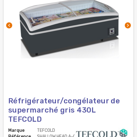
chevron_left
chevron_right
Réfrigérateur/congélateur de
supermarché gris 430L
TEFCOLD
Marque
TEFCOLD
Référence
SHALLOW HEAD A-CF