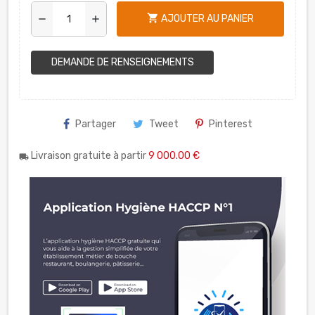
shopping_cart
AJOUTER AU PANIER
remove
add
DEMANDE DE RENSEIGNEMENTS
Partager
Tweet
Pinterest
Livraison gratuite à partir
9 000.00 €
local_shipping