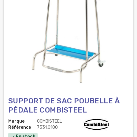
SUPPORT DE SAC POUBELLE À
PÉDALE COMBISTEEL
Marque
COMBISTEEL
Référence
7531.0100
En stock
check