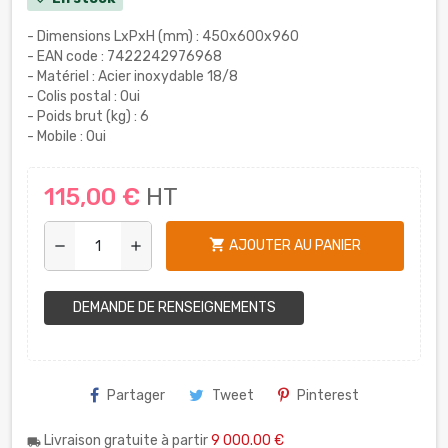
- Dimensions LxPxH (mm) : 450x600x960
- EAN code : 7422242976968
- Matériel : Acier inoxydable 18/8
- Colis postal : Oui
- Poids brut (kg) : 6
- Mobile : Oui
115,00 €
HT
shopping_cart
AJOUTER AU PANIER
remove
add
DEMANDE DE RENSEIGNEMENTS
Partager
Tweet
Pinterest
Livraison gratuite à partir
9 000.00 €
local_shipping