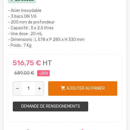
- Acier inoxydable
- 3 bacs GN 1/6
- 200 mm de profondeur
- Capacité : 3 x 2,5 litres
- Une dose : 20 mL
- Dimensions : L 578 x P 285 x H 330 mm
- Poids : 7 Kg
516,75 €
HT
689,00 €
-25%
shopping_cart
AJOUTER AU PANIER
remove
add
DEMANDE DE RENSEIGNEMENTS