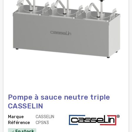
Pompe à sauce neutre triple
CASSELIN
Marque
CASSELIN
Référence
CPSN3
En stock
check