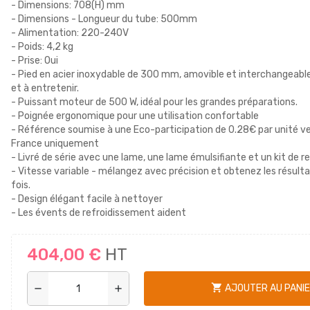
- Dimensions: 708(H) mm
- Dimensions - Longueur du tube: 500mm
- Alimentation: 220-240V
- Poids: 4,2 kg
- Prise: Oui
- Pied en acier inoxydable de 300 mm, amovible et interchangeable
et à entretenir.
- Puissant moteur de 500 W, idéal pour les grandes préparations.
- Poignée ergonomique pour une utilisation confortable
- Référence soumise à une Eco-participation de 0.28€ par unité v
France uniquement
- Livré de série avec une lame, une lame émulsifiante et un kit de re
- Vitesse variable - mélangez avec précision et obtenez les résult
fois.
- Design élégant facile à nettoyer
- Les évents de refroidissement aident
404,00 €
HT
shopping_cart
AJOUTER AU PANI
remove
add