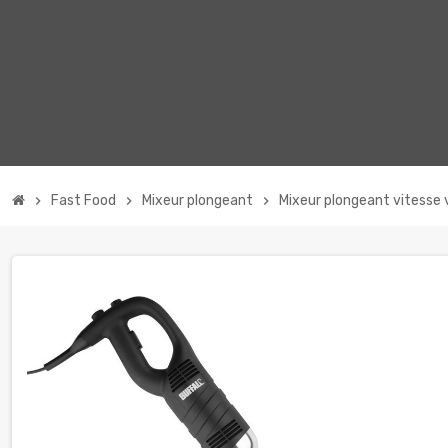
Fast Food
Mixeur plongeant
Mixeur plongeant vitesse
chevron_right
chevron_right
chevron_right