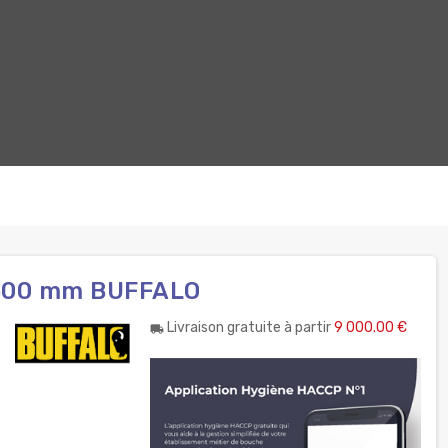
e 500 mm BUFFALO
Livraison gratuite à partir
9 000.00 €
local_shipping