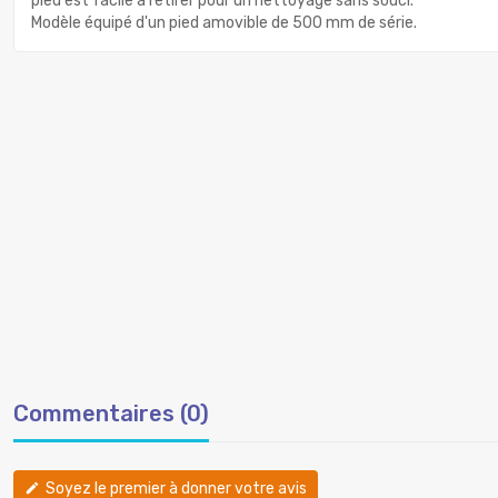
pied est facile à retirer pour un nettoyage sans souci.
Modèle équipé d'un pied amovible de 500 mm de série.
Commentaires (0)
Soyez le premier à donner votre avis
edit