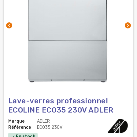
chevron_left
chevron_right
Lave-verres professionnel
ECOLINE ECO35 230V ADLER
Marque
ADLER
Référence
ECO35 230V
En stock
check