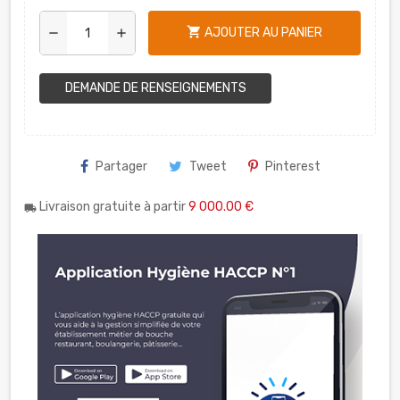
shopping_cart
AJOUTER AU PANIER
remove
add
DEMANDE DE RENSEIGNEMENTS
Partager
Tweet
Pinterest
Livraison gratuite à partir
9 000.00 €
local_shipping