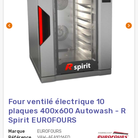
chevron_left
chevron_right
Four ventilé électrique 10
plaques 400x600 Autowash - R
Spirit EUROFOURS
Marque
EUROFOURS
Référence
VAW-AEA1016ED