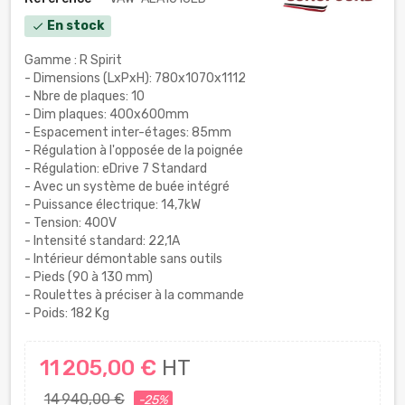
En stock
check
Gamme : R Spirit
- Dimensions (LxPxH): 780x1070x1112
- Nbre de plaques: 10
- Dim plaques: 400x600mm
- Espacement inter-étages: 85mm
- Régulation à l'opposée de la poignée
- Régulation: eDrive 7 Standard
- Avec un système de buée intégré
- Puissance électrique: 14,7kW
- Tension: 400V
- Intensité standard: 22,1A
- Intérieur démontable sans outils
- Pieds (90 à 130 mm)
- Roulettes à préciser à la commande
- Poids: 182 Kg
11 205,00 €
HT
14 940,00 €
-25%