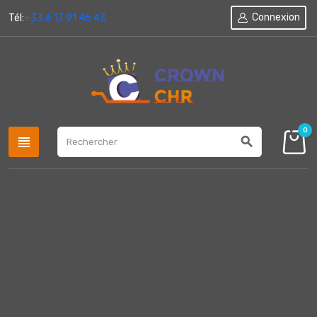
Connexion
Tél:
+33 6 17 91 46 43
0
view_headline
search