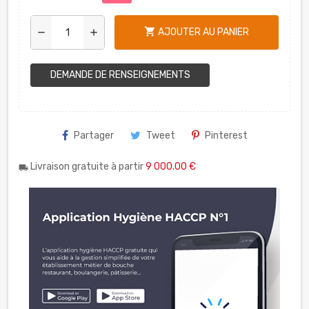
shopping_cart
AJOUTER AU PANIER
remove
add
DEMANDE DE RENSEIGNEMENTS
Partager
Tweet
Pinterest
Livraison gratuite à partir
9 000.00 €
local_shipping