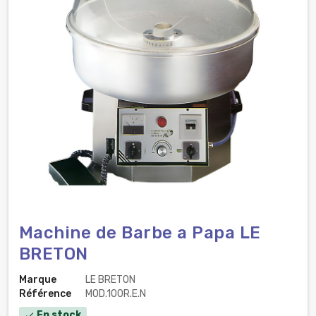
Machine de Barbe a Papa LE
BRETON
Marque
LE BRETON
Référence
MOD.100R.E.N
En stock
check