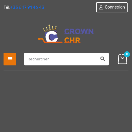
Connexion
Tél:
+33 6 17 91 46 43
0
view_headline
search