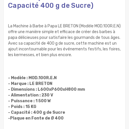
Capacité 400 g de Sucre)
La Machine à Barbe à Papa LE BRETON (Modèle MOD.100R.E.N)
offre une manière simple et efficace de créer des barbes à
papa délicieuses pour satisfaire les gourmands de tous âges.
Avec sa capacité de 400 g de sucre, cette machine est un
ajout incontournable pour les événements festifs, les foires,
les kermesses, et bien plus encore.
- Modèle : MOD.100R.E.N
- Marque : LE BRETON
- Dimensions : L600xP600xH800 mm
- Alimentation : 230 V
- Puissance : 1 500 W
- Poids : 15 KG
- Capacité : 400 g de Sucre
-Plaque en Fonte de Ø 400