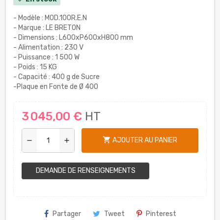
- Modèle : MOD.100R.E.N
- Marque : LE BRETON
- Dimensions : L600xP600xH800 mm
- Alimentation : 230 V
- Puissance : 1 500 W
- Poids : 15 KG
- Capacité : 400 g de Sucre
-Plaque en Fonte de Ø 400
3 045,00 €
HT
shopping_cart
AJOUTER AU PANIER
remove
add
DEMANDE DE RENSEIGNEMENTS
Partager
Tweet
Pinterest